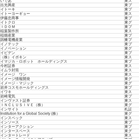
いであ
東ス
出光興産
東プ
イトーキ
東プ
イトーヨーギョー
東ス
伊藤忠商事
東プ
イトクロ
東グ
ＩＤＯＭ
東プ
稲葉製作所
東ス
稲畑産業
東プ
因幡電機産業
東プ
イノテック
東プ
イノベーション
東グ
イビデン
東プ
（株）イボキン
東ス
イマジカ・ロボット ホールディングス
東プ
今村証券
東ス
イムラ封筒
東ス
イメージ ワン
東ス
イメージ情報開発
東グ
イメージ・マジック
東グ
岩井コスモホールディングス
東プ
イワキ
東ス
岩崎電気
東プ
インヴァスト証券
東ス
ＩＮＣＬＵＳＩＶＥ（株）
東グ
インサイト
札証
Institution for a Global Society (株）
東グ
インスペック
東ス
インソース
東プ
インターアクション
東プ
インタースペース
東グ
インタートレード
東ス