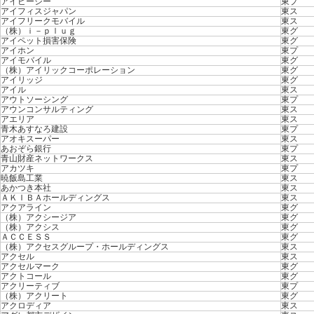
アイビーシー
東プ
アイフィスジャパン
東ス
アイフリークモバイル
東ス
（株）ｉ－ｐｌｕｇ
東グ
アイペット損害保険
東グ
アイホン
東プ
アイモバイル
東グ
（株）アイリックコーポレーション
東グ
アイリッジ
東グ
アイル
東ス
アウトソーシング
東プ
アウンコンサルティング
東ス
アエリア
東ス
青木あすなろ建設
東プ
アオキスーパー
東ス
あおぞら銀行
東プ
青山財産ネットワークス
東ス
アカツキ
東プ
暁飯島工業
東ス
あかつき本社
東ス
ＡＫＩＢＡホールディングス
東ス
アクアライン
東グ
（株）アクシージア
東グ
（株）アクシス
東グ
ＡＣＣＥＳＳ
東グ
（株）アクセスグループ・ホールディングス
東ス
アクセル
東ス
アクセルマーク
東グ
アクトコール
東グ
アクリーティブ
東プ
（株）アクリート
東グ
アクロディア
東ス