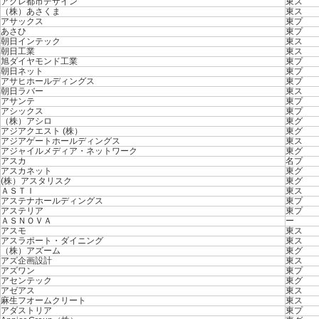
アグレ都市デザイン
東ス
（株）あさくま
東ス
アサックス
東プ
あさひ
東プ
朝日インテック
東ス
朝日工業
東ス
旭ダイヤモンド工業
東プ
朝日ネット
東プ
アサヒホールディングス
東プ
朝日ラバー
東ス
アサンテ
東プ
アシックス
東プ
（株）アシロ
東グ
アジアクエスト (株）
東グ
アジアゲートホールディングス
東ス
アジャイルメディア・ネットワーク
東グ
アスカ
名プ
アスカネット
東グ
(株）アスタリスク
東グ
ＡＳＴＩ
東ス
アステナホールディングス
東プ
アステリア
東プ
ＡＳＮＯＶＡ
ー
アスモ
東ス
アスラポート・ダイニング
東ス
（株）アズーム
東グ
アズ企画設計
東ス
アズワン
東プ
アセンテック
東グ
アゼアス
東ス
麻生フオームクリート
東ス
アダストリア
東プ