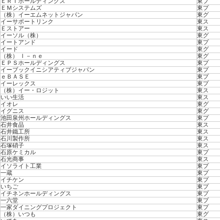
ＥＲＩホールディングス
東プ
ＥＭシステムズ
東プ
（株）イーエムネットジャパン
東グ
イーサポートリンク
東ス
Ｅストアー
東ス
イーソル（株）
東グ
イートアンド
東プ
イード
東グ
（株） Ｉ－ｎｅ
東グ
ＥＰＳホールディングス
東プ
イーブックイニシアティブジャパン
東プ
ｅＢＡＳＥ
東プ
イーレックス
東プ
（株）イー・ロジット
東ス
いい生活
東ス
イオレ
東グ
イグニス
東グ
池田泉州ホールディングス
東プ
石井食品
東ス
石井鐵工所
東ス
石川製作所
東ス
石塚硝子
東ス
石原ケミカル
東プ
石光商事
東ス
イソライト工業
東プ
一蔵
東プ
イチケン
東プ
いちご
東プ
イチネンホールディングス
東プ
一六堂
東プ
一家ダイニングプロジェクト
東プ
（株）いつも
東グ