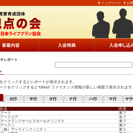
トップページ
お
ＩＲレポート
をクリックするとレポートが表示されます。
ードをクリックするとYahoo! ファイナンス情報が新しい画面で表示されます
社名
市場
アーク
東プ
アークコア
名プ
アークランドサービスホールディングス
東プ
アークン
東グ
（株）アースインフィニティ
東ス