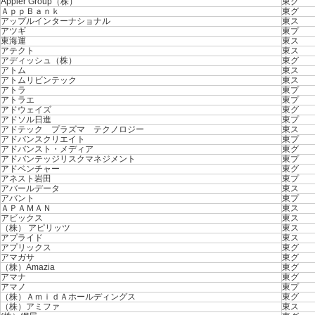
Appier Group（株）
東グ
ＡｐｐＢａｎｋ
東グ
アップルインターナショナル
東ス
アツギ
東プ
東海運
東ス
アテクト
東ス
アディッシュ（株）
東グ
アトム
東ス
アトムリビンテック
東ス
アトラ
東プ
アトラエ
東プ
アドウェイズ
東グ
アドソル日進
東プ
アドテック プラズマ テクノロジー
東ス
アドバンスクリエイト
東プ
アドバンスト・メディア
東グ
アドバンテッジリスクマネジメント
東プ
アドベンチャー
東グ
アネスト岩田
東プ
アバールデータ
東ス
アバント
東プ
ＡＰＡＭＡＮ
東ス
アビックス
東ス
（株） アピリッツ
東ス
アプライド
東ス
アプリックス
東グ
アマガサ
東グ
（株）Amazia
東グ
アマナ
東グ
アマノ
東プ
（株）ＡｍｉｄＡホールディングス
東グ
（株）アミファ
東ス