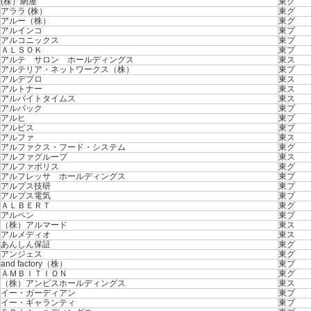
(株）網屋
東グ
アララ (株）
東グ
アルー（株）
東グ
アルインコ
東プ
アルコニックス
東プ
ＡＬＳＯＫ
東プ
アルテ サロン ホールディングス
東ス
アルテリア・ネットワークス（株）
東プ
アルデプロ
東ス
アルトナー
東ス
アルバイトタイムス
東ス
アルバック
東プ
アルヒ
東プ
アルビス
東プ
アルファ
東ス
アルファクス・フード・システム
東グ
アルファグループ
東ス
アルファポリス
東グ
アルフレッサ ホールディングス
東プ
アルプス技研
東プ
アルプス電気
東プ
ＡＬＢＥＲＴ
東グ
アルペン
東プ
（株）アルマード
東ス
アルメディオ
東ス
あんしん保証
東グ
アンジェス
東グ
and factory（株）
東プ
ＡＭＢＩＴＩＯＮ
東グ
（株）アンビスホールディングス
東ス
イー・ガーディアン
東プ
イー・ギャランティ
東プ