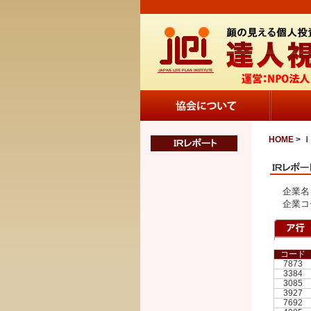
HOME
> 
企業名
企業コ
コード
7873
3384
3085
3927
7692