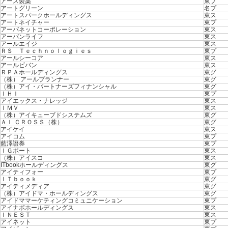
アース製薬
東プ
アートグリーン
名プ
アートスパークホールディングス
東ス
アートネイチャー
東プ
アーバネットコーポレーション
東ス
アーバンライフ
東ス
アールエイジ
東ス
ＲＳ Ｔｅｃｈｎｏｌｏｇｉｅｓ
東プ
アールシーコア
東ス
アールビバン
東ス
ＲＰＡホールディングス
東グ
（株） アールプランナー
東グ
（株）アイ・パートナーズフィナンシャル
東グ
ＩＨＩ
東プ
アイエックス・ナレッジ
東ス
ＩＭＶ
東ス
（株）アイキューブドシステムズ
東グ
ＡＩ ＣＲＯＳＳ（株）
東グ
アイケイ
東ス
アイコム
東プ
藍澤證券
東プ
ＩＧポート
東ス
（株）アイスコ
東ス
ITbookホールディングス
東グ
アイティフォー
東プ
ＩＴｂｏｏｋ
東グ
アイティメディア
東グ
（株）アイドマ・ホールディングス
東グ
アイドママーケティングコミュニケーション
東プ
アイナボホールディングス
東ス
ＩＮＥＳＴ
東ス
アイネット
東プ