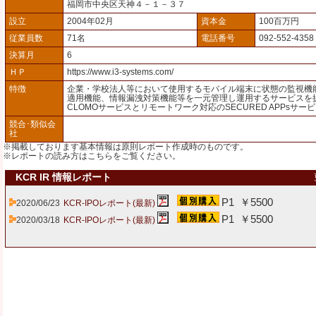
福岡市中央区天神４－１－３７
設立
2004年02月
資本金
100百万円
従業員数
71名
電話番号
092-552-4358
決算月
6
ＨＰ
https://www.i3-systems.com/
特徴
企業・学校法人等において使用するモバイル端末に状態の監視機
適用機能、情報漏洩対策機能等を一元管理し運用するサービスを
CLOMOサービスとリモートワーク対応のSECURED APPsサー
競合･類似会
社
※掲載しております基本情報は原則レポート作成時のものです。
※レポートの読み方は
こちら
をご覧ください。
KCR IR 情報レポート
P1 ￥5500
2020/06/23
KCR-IPOレポート(最新)
P1 ￥5500
2020/03/18
KCR-IPOレポート(最新)