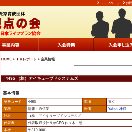
トップページ
お
HOME
>
ＩＲレポート
> 企業情報
4495 （株）アイキューブドシステムズ
証券コード
4495
市場
東グ
業種
情報・通信業
株価
Yahoo!株価
社名
（株）アイキューブドシステムズ
代表者
代表取締役社長兼CEO 佐々木 勉
本社
〒810-0001