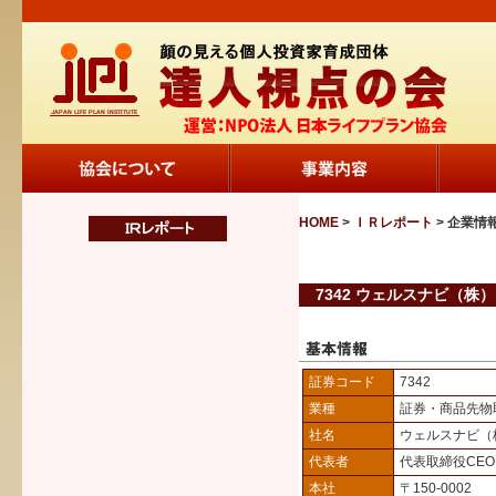
HOME
>
ＩＲレポート
> 企業情
7342 ウェルスナビ（株）
証券コード
7342
業種
証券・商品先物
社名
ウェルスナビ（
代表者
代表取締役CEO
本社
〒150-0002