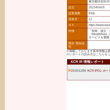
東京都渋谷区渋
設立
2015年04月
従業員数
83名
決算月
12
ＨＰ
https://www.wea
特徴
「長期・積立・
「WealthN
サービスを展開
競合･類似会
社
※掲載しております基本情報は
※レポートの読み方は
こちら
を
KCR IR 情報レポート
2020/12/06
KCR-IPOレポー