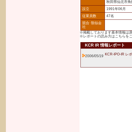
秋田県仙北市角
設立
1991年06月
従業員数
47名
競合･類似会
社
※掲載しております基本情報は
※レポートの読み方は
こちら
を
KCR IR 情報レポート
KCR-IPO-IR 
2006/05/19