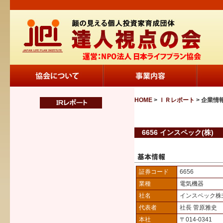
HOME
>
ＩＲレポート
> 企業情
6656 インスペック(株)
証券コード
6656
業種
電気機器
社名
インスペック株
代表者
社長 菅原雅史
本社
〒014-0341