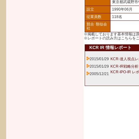
東京都武蔵野市
設立
1990年06月
従業員数
118名
競合･類似会
社
※掲載しております基本情報は
※レポートの読み方は
こちら
を
KCR IR 情報レポート
2015/01/29
KCR-達人視点レ
2015/01/29
KCR-IR戦略分
KCR-IPO-IR 
2005/12/21