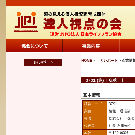
HOME
>
ＩＲレポート
> 企業情
3791 (株)ＩＧポート
証券コード
3791
業種
情報・通信業
社名
株式会社ＩＧポ
代表者
社長 石川光久
本社
〒180-0006