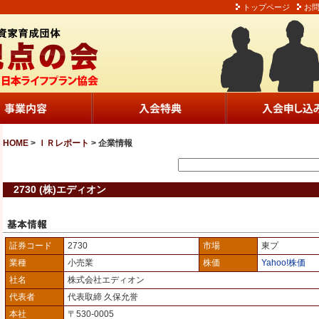
トップページ
お
HOME
>
ＩＲレポート
> 企業情報
2730 (株)エディオン
証券コード
2730
市場
東プ
業種
小売業
株価
Yahoo!株価
社名
株式会社エディオン
代表者
代表取締 久保允誉
本社
〒530-0005