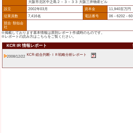
大阪市北区中之島２－３－３３ 大阪三井物産ビル
設立
2002年03月
資本金
11,940百万円
従業員数
7,416名
電話番号
06－6202－60
競合･類似会
社
※掲載しております基本情報は原則レポート作成時のものです。
※レポートの読み方は
こちら
をご覧ください。
KCR IR 情報レポート
KCR-総合判断-ＩＲ戦略分析レポート
2008/12/22