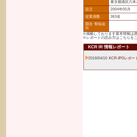
東京都港区六本
設立
2004年05月
従業員数
363名
競合･類似会
社
※掲載しております基本情報は
※レポートの読み方は
こちら
を
KCR IR 情報レポート
2018/04/10
KCR-IPOレポー