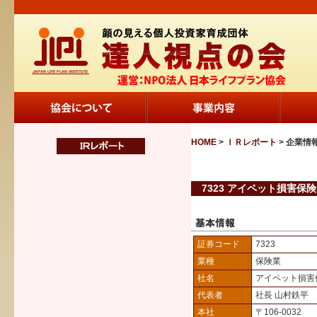
HOME
>
ＩＲレポート
> 企業情
7323 アイペット損害保険
証券コード
7323
業種
保険業
社名
アイペット損害
代表者
社長 山村鉄平
本社
〒106-0032