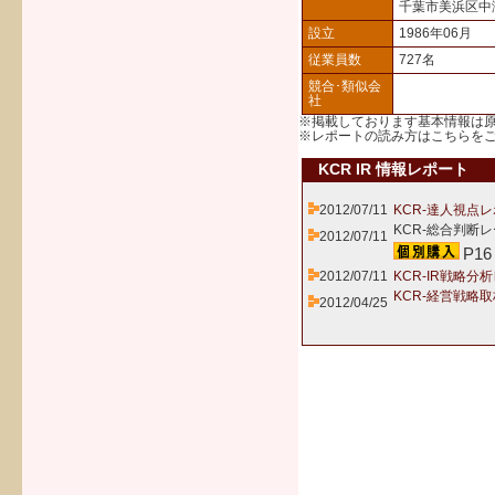
千葉市美浜区中
設立
1986年06月
従業員数
727名
競合･類似会
社
※掲載しております基本情報は
※レポートの読み方は
こちら
を
KCR IR 情報レポート
2012/07/11
KCR-達人視点レ
KCR-総合判断レ
2012/07/11
P16
2012/07/11
KCR-IR戦略分
KCR-経営戦略
2012/04/25