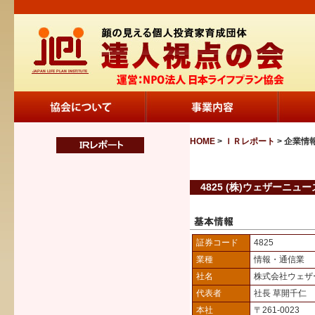
HOME
>
ＩＲレポート
> 企業情
4825 (株)ウェザーニュー
証券コード
4825
業種
情報・通信業
社名
株式会社ウェザ
代表者
社長 草開千仁
本社
〒261-0023