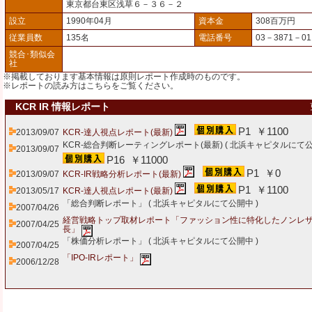
東京都台東区浅草６－３６－２
設立
1990年04月
資本金
308百万円
従業員数
135名
電話番号
03－3871－01
競合･類似会
社
※掲載しております基本情報は原則レポート作成時のものです。
※レポートの読み方は
こちら
をご覧ください。
KCR IR 情報レポート
P1 ￥1100
2013/09/07
KCR-達人視点レポート(最新)
KCR-総合判断レーティングレポート(最新) (
北浜キャピタルにて
2013/09/07
P16 ￥11000
P1 ￥0
2013/09/07
KCR-IR戦略分析レポート(最新)
P1 ￥1100
2013/05/17
KCR-達人視点レポート(最新)
「総合判断レポート」 (
北浜キャピタルにて公開中
)
2007/04/26
経営戦略トップ取材レポート「ファッション性に特化したノンレ
2007/04/25
長」
「株価分析レポート」 (
北浜キャピタルにて公開中
)
2007/04/25
「IPO-IRレポート」
2006/12/28