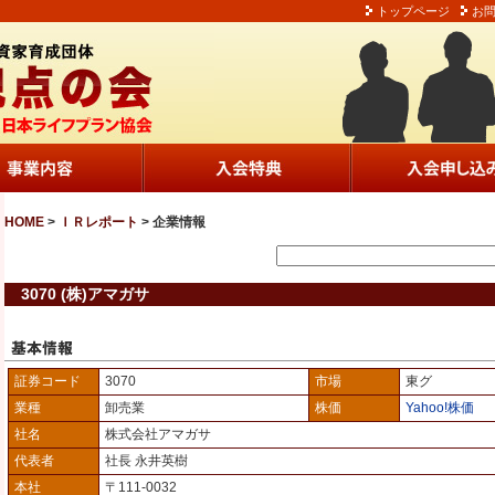
トップページ
お
HOME
>
ＩＲレポート
> 企業情報
3070 (株)アマガサ
証券コード
3070
市場
東グ
業種
卸売業
株価
Yahoo!株価
社名
株式会社アマガサ
代表者
社長 永井英樹
本社
〒111-0032