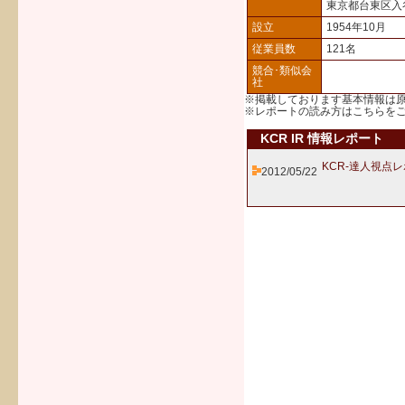
東京都台東区入
設立
1954年10月
従業員数
121名
競合･類似会
社
※掲載しております基本情報は
※レポートの読み方は
こちら
を
KCR IR 情報レポート
KCR-達人視点
2012/05/22