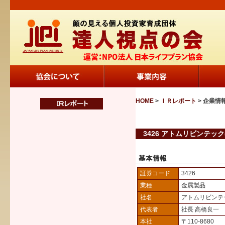
HOME
>
ＩＲレポート
> 企業情
3426 アトムリビンテック
証券コード
3426
業種
金属製品
社名
アトムリビンテ
代表者
社長 高橋良一
本社
〒110-8680