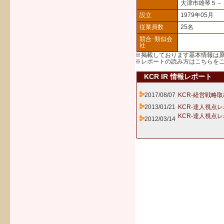
大津市雄琴５
設立
1979年05月
従業員数
25名
競合･類似会
社
※掲載しております基本情報は
※レポートの読み方は
こちら
を
KCR IR 情報レポート
2017/08/07
KCR-経営戦略
2013/01/21
KCR-達人視点
KCR-達人視点
2012/03/14