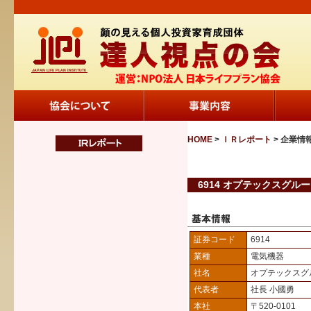
HOME
>
ＩＲレポート
> 企業情
6914 オプテックスグルー
証券コード
6914
業種
電気機器
社名
オプテックスグ
代表者
社長 小國勇
本社
〒520-0101