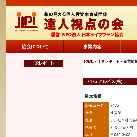
HOME
>
ＩＲレポート
> 企業情
7475 アルビス(株)
証券コード
7475
業種
小売業
社名
アルビス株式会
代表者
社長 池田和男
本社
〒939-0402