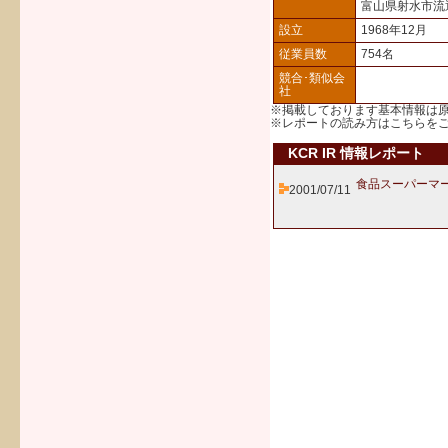
富山県射水市流
設立
1968年12月
従業員数
754名
競合･類似会
社
※掲載しております基本情報は
※レポートの読み方は
こちら
を
KCR IR 情報レポート
食品スーパーマ
2001/07/11