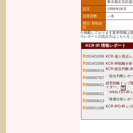
東京都文京区後
設立
1998年06月
従業員数
―名
競合･類似会
社
※掲載しております基本情報は
※レポートの読み方は
こちら
を
KCR IR 情報レポート
2014/10/06
KCR-達人視点レ
2014/10/06
KCR-IR戦略分
KCR-総合判断-
2009/04/14
「総合判断レポー
2006/07/07
経営戦略トップ
2006/06/21
イダー」
「ANALYST-I
2006/06/21
「株価分析レポー
2006/06/13
KCR-IPO-IR 
2005/11/09