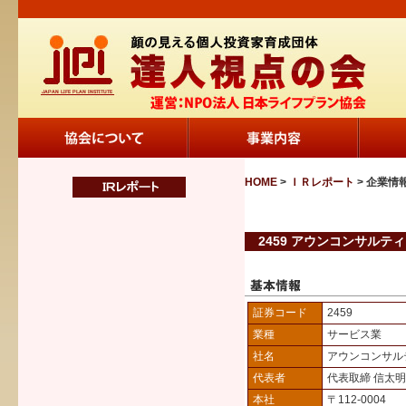
HOME
>
ＩＲレポート
> 企業情
2459 アウンコンサルティ
証券コード
2459
業種
サービス業
社名
アウンコンサル
代表者
代表取締 信太明
本社
〒112-0004