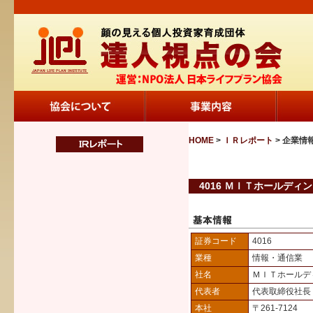
HOME
>
ＩＲレポート
> 企業情
4016 ＭＩＴホールディ
証券コード
4016
業種
情報・通信業
社名
ＭＩＴホールデ
代表者
代表取締役社長
本社
〒261-7124