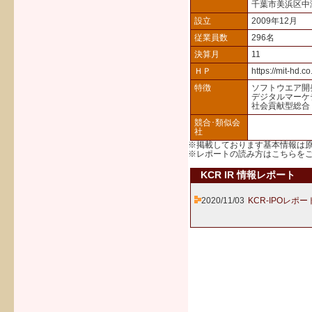
千葉市美浜区中
設立
2009年12月
従業員数
296名
決算月
11
ＨＰ
https://mit-hd.co.
特徴
ソフトウエア開
デジタルマーケ
社会貢献型総合
競合･類似会
社
※掲載しております基本情報は
※レポートの読み方は
こちら
を
KCR IR 情報レポート
2020/11/03
KCR-IPOレポー