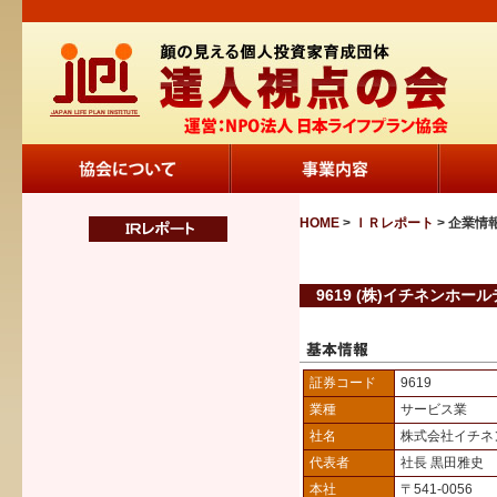
HOME
>
ＩＲレポート
> 企業情
9619 (株)イチネンホー
証券コード
9619
業種
サービス業
社名
株式会社イチネ
代表者
社長 黒田雅史
本社
〒541-0056