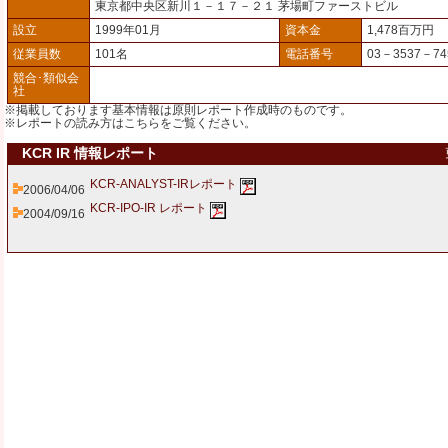
東京都中央区新川１－１７－２１ 茅場町ファーストビル
設立
1999年01月
資本金
1,478百万円
従業員数
101名
電話番号
03－3537－74
競合･類似会
社
※掲載しております基本情報は原則レポート作成時のものです。
※レポートの読み方は
こちら
をご覧ください。
KCR IR 情報レポート
KCR-ANALYST-IRレポート
2006/04/06
KCR-IPO-IR レポート
2004/09/16