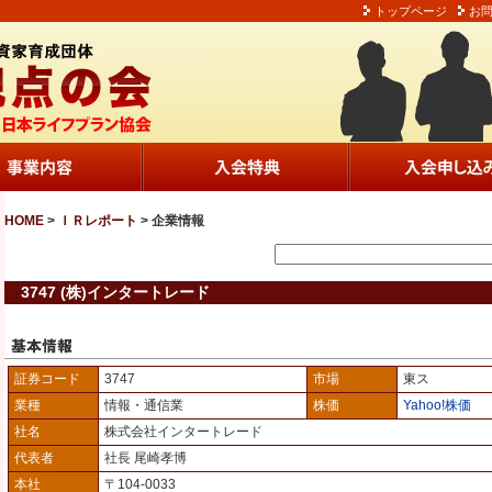
トップページ
お
HOME
>
ＩＲレポート
> 企業情報
3747 (株)インタートレード
証券コード
3747
市場
東ス
業種
情報・通信業
株価
Yahoo!株価
社名
株式会社インタートレード
代表者
社長 尾崎孝博
本社
〒104-0033