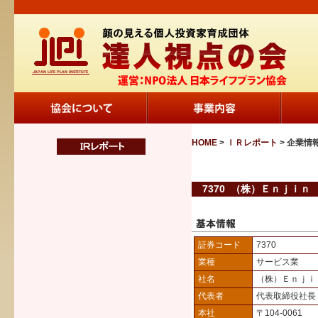
HOME
>
ＩＲレポート
> 企業情
7370 （株）Ｅｎｊｉｎ
証券コード
7370
業種
サービス業
社名
（株）Ｅｎｊｉ
代表者
代表取締役社長
本社
〒104-0061