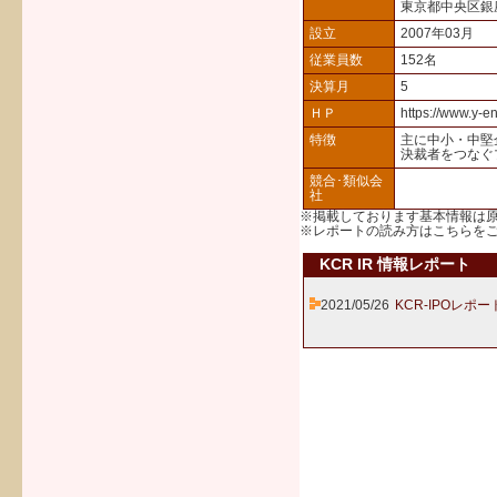
東京都中央区銀
設立
2007年03月
従業員数
152名
決算月
5
ＨＰ
https://www.y-enj
特徴
主に中小・中堅
決裁者をつなぐ
競合･類似会
社
※掲載しております基本情報は
※レポートの読み方は
こちら
を
KCR IR 情報レポート
2021/05/26
KCR-IPOレポー