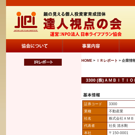
HOME
>
ＩＲレポート
> 企業情
3300 (株)ＡＭＢＩＴＩＯ
証券コード
3300
業種
不動産業
社名
株式会社ＡＭＢ
代表者
社長 清水剛
本社
〒150-0001