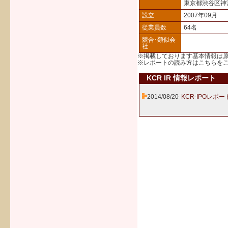
東京都渋谷区神
設立
2007年09月
従業員数
64名
競合･類似会
社
※掲載しております基本情報は
※レポートの読み方は
こちら
を
KCR IR 情報レポート
2014/08/20
KCR-IPOレポー