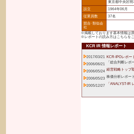
東京都中央区明
設立
1964年06月
従業員数
37名
競合･類似会
社
※掲載しております基本情報は
※レポートの読み方は
こちら
を
KCR IR 情報レポート
2017/03/21
KCR-IPOレポー
「総合判断レポー
2006/06/21
経営戦略トップ
2006/05/24
株価分析レポート
2006/05/23
「ANALYST-I
2005/12/27