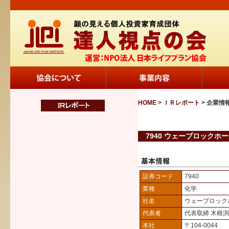
HOME
>
ＩＲレポート
> 企業情
7940 ウェーブロックホ
証券コード
7940
業種
化学
社名
ウェーブロック
代表者
代表取締 木根
本社
〒104-0044