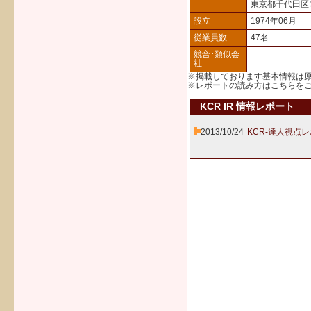
東京都千代田区
設立
1974年06月
従業員数
47名
競合･類似会
社
※掲載しております基本情報は
※レポートの読み方は
こちら
を
KCR IR 情報レポート
2013/10/24
KCR-達人視点レ