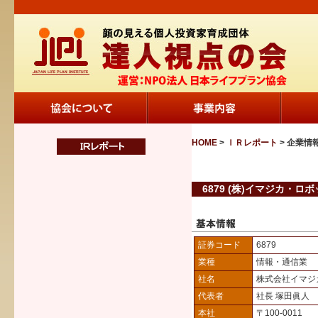
HOME
>
ＩＲレポート
> 企業情
6879 (株)イマジカ・
証券コード
6879
業種
情報・通信業
社名
株式会社イマジ
代表者
社長 塚田眞人
本社
〒100-0011