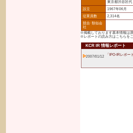
東京都渋谷区代
設立
1967年06月
従業員数
2,314名
競合･類似会
社
※掲載しております基本情報は
※レポートの読み方は
こちら
を
KCR IR 情報レポート
「IPO-IRレポー
2007/01/12