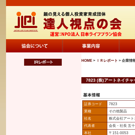
HOME
>
ＩＲレポート
> 企業情
7823 (株)アートネイチャ
証券コード
7823
業種
その他製品
社名
株式会社アート
代表者
会長・社長 五
本社
〒151-0053