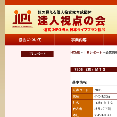
HOME
>
ＩＲレポート
> 企業情
7806 （株）ＭＴＧ
証券コード
7806
業種
その他製品
社名
（株）ＭＴＧ
代表者
社長 松下剛
本社
〒453-0041