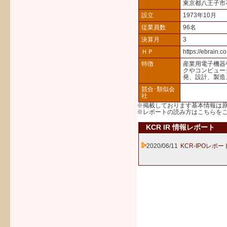
東京都八王子市
設立
1973年10月
従業員数
96名
決算月
3
ＨＰ
https://ebrain.co.
特徴
産業用電子機器
クやコンピュー
発、設計、製造
競合･類似会
社
※掲載しております基本情報は
※レポートの読み方は
こちら
を
KCR IR 情報レポート
2020/06/11
KCR-IPOレポー