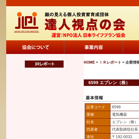
HOME
>
ＩＲレポート
> 企業情
6599 エブレン（株）
証券コード
6599
業種
電気機器
社名
エブレン（株）
代表者
代表取締役社長
本社
〒192-0032