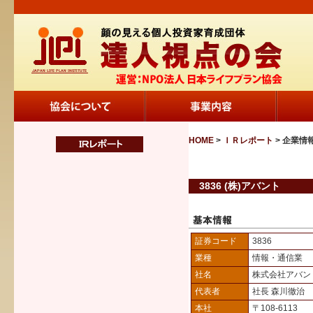
HOME
>
ＩＲレポート
> 企業情
3836 (株)アバント
証券コード
3836
業種
情報・通信業
社名
株式会社アバン
代表者
社長 森川徹治
本社
〒108-6113