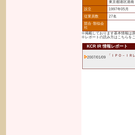
東京都港区港南
設立
1997年05月
従業員数
27名
競合･類似会
社
※掲載しております基本情報は
※レポートの読み方は
こちら
を
KCR IR 情報レポート
「ＩＰＯ－ＩＲレ
2007/01/09