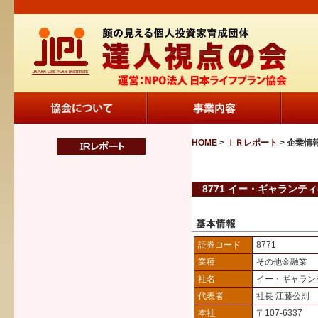
HOME
>
ＩＲレポート
> 企業情
8771 イー・ギャランティ
証券コード
8771
業種
その他金融業
社名
イー・ギャラン
代表者
社長 江藤公則
本社
〒107-6337