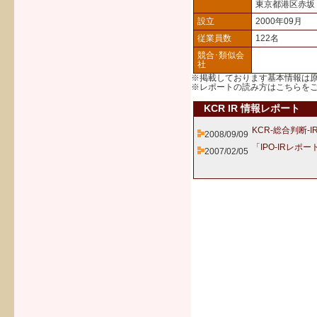
東京都港区赤坂
設立
2000年09月
従業員数
122名
競合･類似会
社
※掲載しております基本情報は
※レポートの読み方は
こちら
を
KCR IR 情報レポート
KCR-総合判断-
2008/09/09
「IPO-IRレポー
2007/02/05