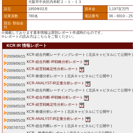
大阪市中央区内本町２－１－１３
設立
1950年02月
資本金
1,197百万円
従業員数
780名
電話番号
06－6910－25
競合･類似会
社
※掲載しております基本情報は原則レポート作成時のものです。
※レポートの読み方は
こちら
をご覧ください。
KCR IR 情報レポート
KCR-総合判断レーティングレポート (
北浜キャピタルにて公開中
2009/06/15
KCR-総合判断-IR戦略分析レポート
2009/06/15
KCR-経営戦略定性分析レポート
2009/06/15
KCR-株価分析レポート (
北浜キャピタルにて公開中
)
2009/06/15
KCR-ANALYST-IR定量分析レポート
2009/06/15
KCR-総合判断レーテイングレポート (
北浜キャピタルにて公開中
2009/05/28
KCR-総合判断-IR戦略分析レポート
2009/05/28
KCR-経営戦略定性分析レポート
2009/05/28
KCR-株価分析レポート (
北浜キャピタルにて公開中
)
2009/05/28
KCR-ANALYST-IR定量分析レポート
2009/05/28
KCR-総合判断レポート (
北浜キャピタルにて公開中
)
2007/07/22