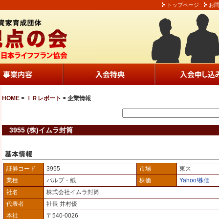
トップページ
お
HOME
>
ＩＲレポート
> 企業情報
3955 (株)イムラ封筒
証券コード
3955
市場
東ス
業種
パルプ・紙
株価
Yahoo!株価
社名
株式会社イムラ封筒
代表者
社長 井村優
本社
〒540-0026