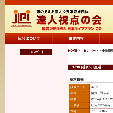
HOME
>
ＩＲレポート
> 企業情
3796 (株)いい生活
証券コード
3796
業種
情報・通信業
社名
株式会社いい生
代表者
社長 中村清高
本社
〒106-0047