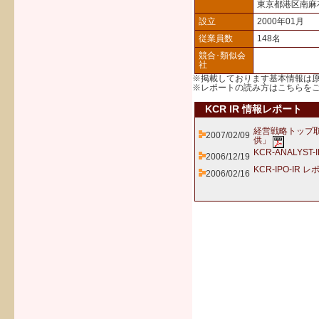
東京都港区南麻
設立
2000年01月
従業員数
148名
競合･類似会
社
※掲載しております基本情報は
※レポートの読み方は
こちら
を
KCR IR 情報レポート
経営戦略トップ
2007/02/09
供」
KCR-ANALYST
2006/12/19
KCR-IPO-IR 
2006/02/16