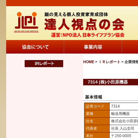
HOME
>
ＩＲレポート
> 企業情
7314 (株)小田原機器
証券コード
7314
業種
輸送用機器
社名
株式会社小田原
代表者
社長 入山圭司
本社
〒250-0005