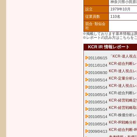
神奈川県小田原
設立
1979年10月
従業員数
110名
競合･類似会
社
※掲載しております基本情報は
※レポートの読み方は
こちら
を
KCR IR 情報レポート
「KCR-達人視
2011/06/15
KCR-総合判断
2011/01/24
KCR-達人視点
2010/08/30
KCR-定量分析
2010/05/14
KCR-達人視点
2010/05/14
KCR-総合判断
2010/05/14
KCR-経営戦略
2010/05/14
KCR-経営戦略
2010/05/14
KCR-株価分析レ
2010/05/14
KCR-IR戦略分
2010/05/14
KCR-総合判断-
2009/04/13