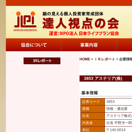
HOME
>
ＩＲレポート
> 企業情
3853 アステリア(株)
証券コード
3853
業種
情報・通信業
社名
アステリア株式
代表者
社長 平野洋一郎
本社
〒140-0014