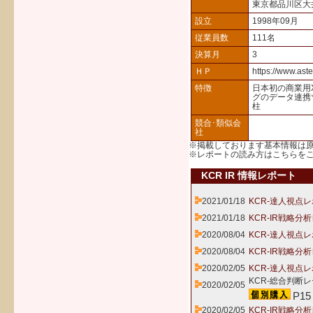
東京都品川区大
設立
1998年09月
従業員数
111名
決算月
3
ＨＰ
https://www.aste
特徴
日本初の商業用
グのデータ連携ツ
柱
競合･類似会
社
※掲載しております基本情報は
※レポートの読み方は
こちら
を
KCR IR 情報レポート
2021/01/18
KCR-達人視点レ
2021/01/18
KCR-IR戦略分
2020/08/04
KCR-達人視点レ
2020/08/04
KCR-IR戦略分
2020/02/05
KCR-達人視点
KCR-総合判断レ
2020/02/05
P15
2020/02/05
KCR-IR戦略分