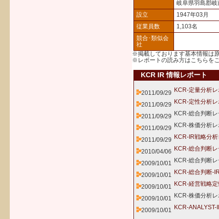
岐阜県羽島郡岐
設立
1947年03月
従業員数
1,103名
競合･類似会
社
※掲載しております基本情報は
※レポートの読み方は
こちら
を
KCR IR 情報レポート
KCR-定量分析
2011/09/29
KCR-定性分析
2011/09/29
KCR-総合判断
2011/09/29
KCR-株価分析レ
2011/09/29
KCR-IR戦略
2011/09/29
KCR-総合判断
2010/04/06
KCR-総合判断
2009/10/01
KCR-総合判断-
2009/10/01
KCR-経営戦略
2009/10/01
KCR-株価分析レ
2009/10/01
KCR-ANALYS
2009/10/01