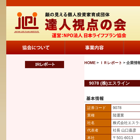
HOME
>
ＩＲレポート
> 企業情
9078 (株)エスライン
証券コード
9078
業種
陸運業
社名
株式会社エスラ
代表者
社長 山口嘉彦
本社
〒501-6013