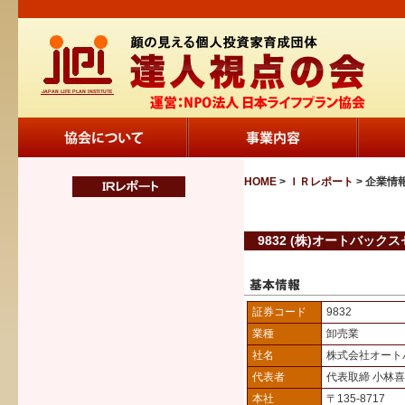
HOME
>
ＩＲレポート
> 企業情
9832 (株)オートバック
証券コード
9832
業種
卸売業
社名
株式会社オート
代表者
代表取締 小林
本社
〒135-8717