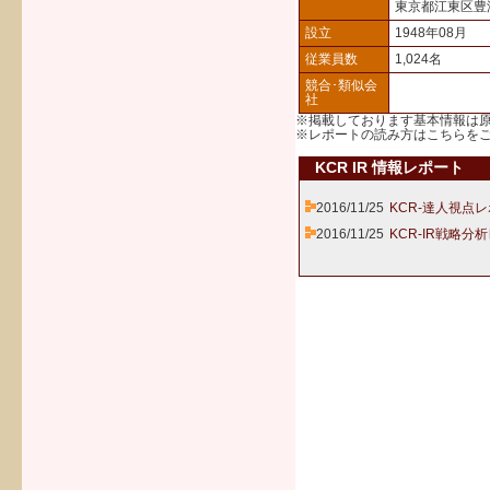
東京都江東区豊
設立
1948年08月
従業員数
1,024名
競合･類似会
社
※掲載しております基本情報は
※レポートの読み方は
こちら
を
KCR IR 情報レポート
2016/11/25
KCR-達人視点レ
2016/11/25
KCR-IR戦略分