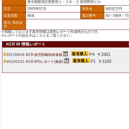
東京都新宿区西新宿１－２６－２ 新宿野村ビル
設立
2005年07月
資本金
883百万円
従業員数
88名
電話番号
03－5909－75
競合･類似会
社
※掲載しております基本情報は原則レポート作成時のものです。
※レポートの読み方は
こちら
をご覧ください。
KCR IR 情報レポート
P4 ￥3301
2017/08/16
KCR-経営戦略取材速報
P1 ￥1100
2015/01/21
KCR-IPOレポート(最新)