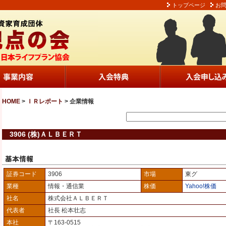
トップページ
お
HOME
>
ＩＲレポート
> 企業情報
3906 (株)ＡＬＢＥＲＴ
証券コード
3906
市場
東グ
業種
情報・通信業
株価
Yahoo!株価
社名
株式会社ＡＬＢＥＲＴ
代表者
社長 松本壮志
本社
〒163-0515