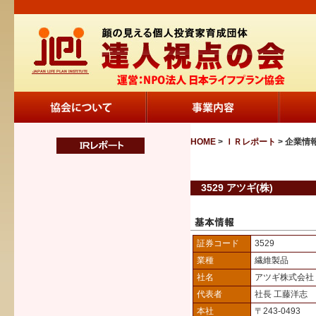
HOME
>
ＩＲレポート
> 企業情
3529 アツギ(株)
証券コード
3529
業種
繊維製品
社名
アツギ株式会社
代表者
社長 工藤洋志
本社
〒243-0493