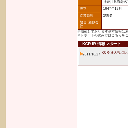
神奈川県海老名
設立
1947年12月
従業員数
208名
競合･類似会
社
※掲載しております基本情報は
※レポートの読み方は
こちら
を
KCR IR 情報レポート
KCR-達人視点
2011/10/27