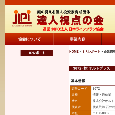
HOME
>
ＩＲレポート
> 企業情
3672 (株)オルトプラス
証券コード
3672
業種
情報・通信業
社名
株式会社オルト
代表者
代表取締 石井武
本社
〒150-0002