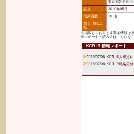
東京都渋谷区渋
設立
2010年05月
従業員数
161名
競合･類似会
社
※掲載しております基本情報は
※レポートの読み方は
こちら
を
KCR IR 情報レポート
2016/07/08
KCR-達人視点レ
2016/07/08
KCR-IR戦略分