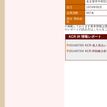
名古屋市中村区
設立
1974年06月
従業員数
847名
競合･類似会
社
※掲載しております基本情報は
※レポートの読み方は
こちら
を
KCR IR 情報レポート
2014/07/05
KCR-達人視点レ
2014/07/04
KCR-IR戦略分