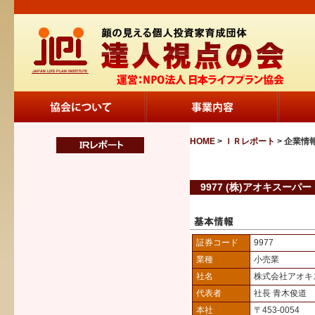
HOME
>
ＩＲレポート
> 企業情
9977 (株)アオキスーパー
証券コード
9977
業種
小売業
社名
株式会社アオキ
代表者
社長 青木俊道
本社
〒453-0054