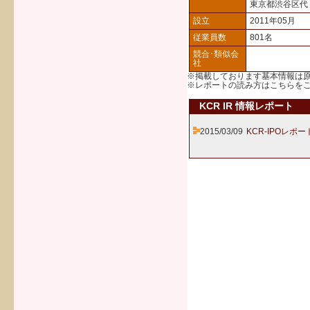
東京都渋谷区代
設立
2011年05月
従業員数
801名
競合･類似会
社
※掲載しております基本情報は
※レポートの読み方は
こちら
を
KCR IR 情報レポート
2015/03/09
KCR-IPOレポー