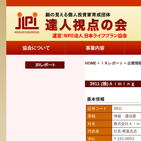
HOME
>
ＩＲレポート
> 企業情
3911 (株)Ａｉｍｉｎｇ
証券コード
3911
業種
情報・通信業
社名
株式会社Ａｉｍ
代表者
社長 椎葉忠志
本社
〒151-0053