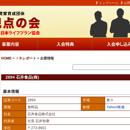
トップページ
お
HOME
>
ＩＲレポート
> 企業情報
2894 石井食品(株)
証券コード
2894
市場
東ス
業種
食料品
株価
Yahoo!株価
社名
石井食品株式会社
代表者
社長 石井智康
本社
〒273-8601