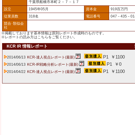
千葉県船橋市本町２－７－１７
設立
1945年05月
資本金
919百万円
従業員数
318名
電話番号
047－435－01
競合･類似会
社
※掲載しております基本情報は原則レポート作成時のものです。
※レポートの読み方は
こちら
をご覧ください。
KCR IR 情報レポート
P1 ￥1100
2014/06/13
KCR-達人視点レポート(最新)
P1 ￥0
2014/06/13
KCR-IR戦略分析レポート(最新)
P1 ￥1100
2014/04/22
KCR-達人視点レポート(最新)