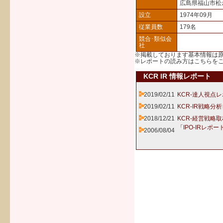
広島県福山市松
設立
1974年09月
従業員数
179名
競合･類似会
社
※掲載しております基本情報は
※レポートの読み方は
こちら
を
KCR IR 情報レポート
2019/02/11
KCR-達人視点レ
2019/02/11
KCR-IR戦略分
2018/12/21
KCR-経営戦略
「IPO-IRレポー
2006/08/04