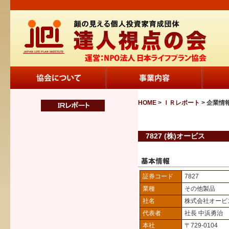
HOME
>
ＩＲレポート
> 企業情
7827 (株)オービス
証券コード
7827
業種
その他製品
社名
株式会社オービ
代表者
社長 中浜勇治
本社
〒729-0104