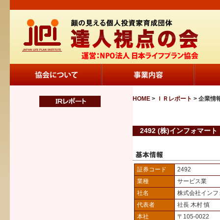
HOME
>
ＩＲレポート
> 企業情
2492 (株)インフォマート
証券コード
2492
業種
サービス業
社名
株式会社インフ
代表者
社長 木村 慎
本社
〒105-0022