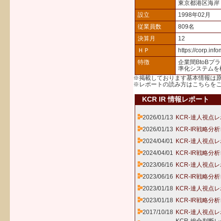
東京都港区海岸
設立
1998年02月
従業員数
809名
決算月
12
ＨＰ
https://corp.info
特徴
企業間BtoB
準化システムを
※掲載しております基本情報は
※レポートの読み方は
こちら
を
KCR IR 情報レポート
2026/01/13
KCR-達人視点レ
2026/01/13
KCR-IR戦略分
2024/04/01
KCR-達人視点レ
2024/04/01
KCR-IR戦略分
2023/06/16
KCR-達人視点レ
2023/06/16
KCR-IR戦略分
2023/01/18
KCR-達人視点レ
2023/01/18
KCR-IR戦略分
2017/10/18
KCR-達人視点レ