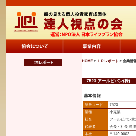
HOME
>
ＩＲレポート
> 企業情
7523 アールビバン(株)
証券コード
7523
業種
小売業
社名
アールビバン株
代表者
会長・社長 野
本社
〒140-0002