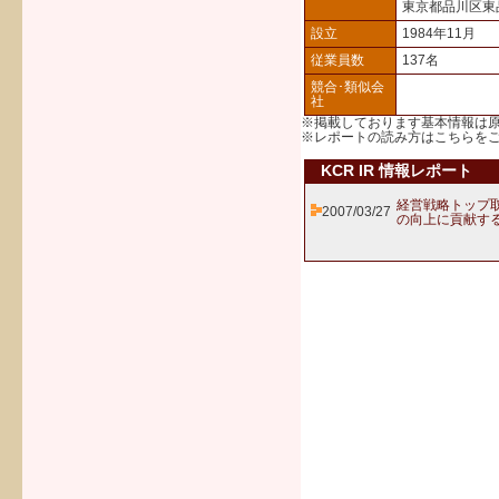
東京都品川区東
設立
1984年11月
従業員数
137名
競合･類似会
社
※掲載しております基本情報は
※レポートの読み方は
こちら
を
KCR IR 情報レポート
経営戦略トップ
2007/03/27
の向上に貢献す