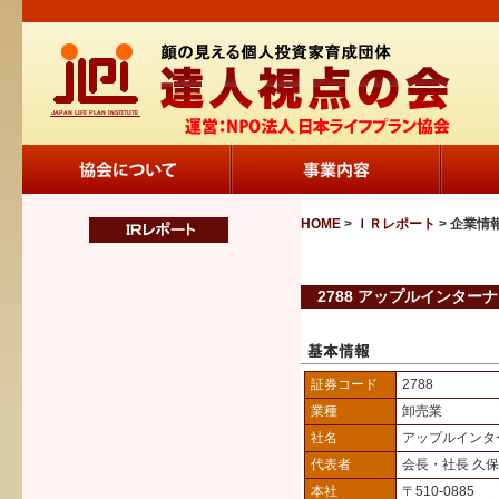
HOME
>
ＩＲレポート
> 企業情
2788 アップルインターナ
証券コード
2788
業種
卸売業
社名
アップルインタ
代表者
会長・社長 久
本社
〒510-0885