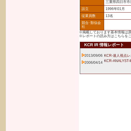
三重県四日市市
設立
1996年01月
従業員数
13名
競合･類似会
社
※掲載しております基本情報は
※レポートの読み方は
こちら
を
KCR IR 情報レポート
2013/09/06
KCR-達人視点レ
KCR-ANALYST
2006/04/14