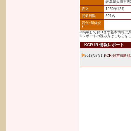
岐阜県大垣市浅
設立
1950年12月
従業員数
501名
競合･類似会
社
※掲載しております基本情報は
※レポートの読み方は
こちら
を
KCR IR 情報レポート
2018/07/21
KCR-経営戦略取