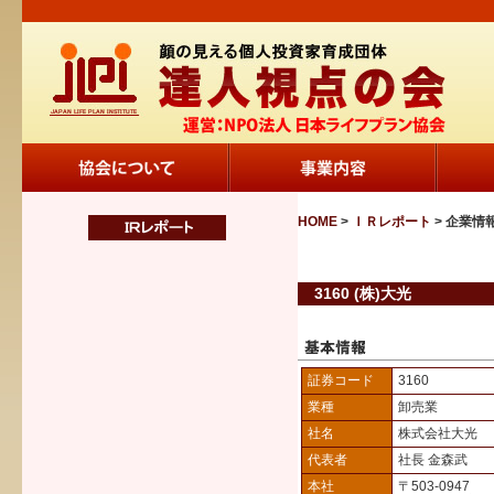
HOME
>
ＩＲレポート
> 企業情
3160 (株)大光
証券コード
3160
業種
卸売業
社名
株式会社大光
代表者
社長 金森武
本社
〒503-0947