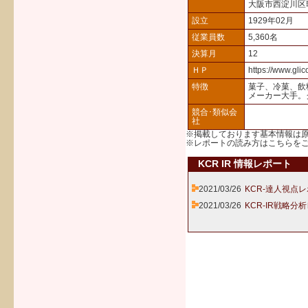
大阪市西淀川区
設立
1929年02月
従業員数
5,360名
決算月
12
ＨＰ
https://www.glic
特徴
菓子、冷菓、飲
メーカー大手。
競合･類似会
社
※掲載しております基本情報は
※レポートの読み方は
こちら
を
KCR IR 情報レポート
2021/03/26
KCR-達人視点レ
2021/03/26
KCR-IR戦略分