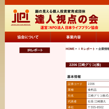
HOME
>
ＩＲレポート
> 企業情
2206 江崎グリコ(株)
証券コード
2206
業種
食料品
社名
江崎グリコ株式
代表者
社長 江崎勝久
本社
〒555-8502