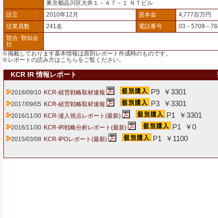
東京都品川区大井１－４７－１ ＮＴビル
設立
2010年12月
資本金
4,777百万円
従業員数
241名
電話番号
03－5709－76
競合･類似会
社
※掲載しております基本情報は原則レポート作成時のものです。
※レポートの読み方は
こちら
をご覧ください。
KCR IR 情報レポート
P9 ￥3301
2018/09/10
KCR-経営戦略取材速報
P3 ￥3301
2017/09/05
KCR-経営戦略取材速報
P1 ￥3301
2016/11/30
KCR-達人視点レポート(最新)
P1 ￥0
2016/11/30
KCR-IR戦略分析レポート(最新)
P1 ￥1100
2015/03/08
KCR-IPOレポート(最新)