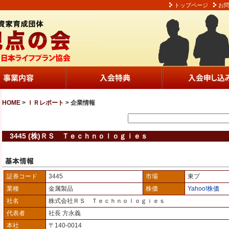
トップページ
お
HOME
>
ＩＲレポート
> 企業情報
3445 (株)ＲＳ Ｔｅｃｈｎｏｌｏｇｉｅｓ
証券コード
3445
市場
東プ
業種
金属製品
株価
Yahoo!株価
社名
株式会社ＲＳ Ｔｅｃｈｎｏｌｏｇｉｅｓ
代表者
社長 方永義
本社
〒140-0014