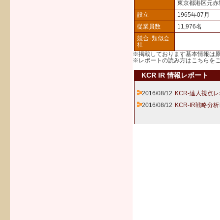
東京都港区元赤
設立
1965年07月
従業員数
11,976名
競合･類似会
社
※掲載しております基本情報は
※レポートの読み方は
こちら
を
KCR IR 情報レポート
2016/08/12
KCR-達人視点レ
2016/08/12
KCR-IR戦略分