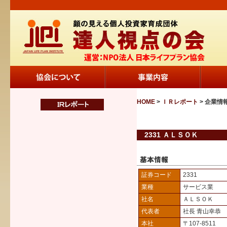
HOME
>
ＩＲレポート
> 企業情
2331 ＡＬＳＯＫ
証券コード
2331
業種
サービス業
社名
ＡＬＳＯＫ
代表者
社長 青山幸恭
本社
〒107-8511