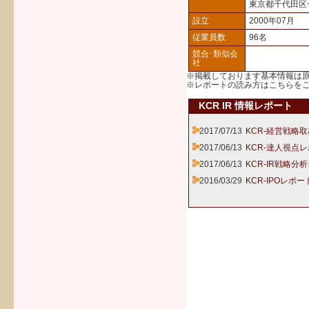
東京都千代田区
設立
2000年07月
従業員数
96名
競合･類似会
社
※掲載しております基本情報は
※レポートの読み方は
こちら
を
KCR IR 情報レポート
2017/07/13
KCR-経営戦略
2017/06/13
KCR-達人視点レ
2017/06/13
KCR-IR戦略分
2016/03/29
KCR-IPOレポー