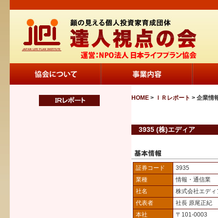
HOME
>
ＩＲレポート
> 企業情
3935 (株)エディア
証券コード
3935
業種
情報・通信業
社名
株式会社エディ
代表者
社長 原尾正紀
本社
〒101-0003