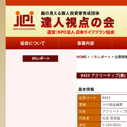
HOME
>
ＩＲレポート
> 企業情
8423 アクリーティブ(株)
証券コード
8423
業種
その他金融業
社名
アクリーティブ
代表者
社長 菅原猛
本社
〒104-0033