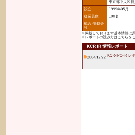
東京都中央区新
設立
1999年05月
従業員数
100名
競合･類似会
社
※掲載しております基本情報は
※レポートの読み方は
こちら
を
KCR IR 情報レポート
KCR-IPO-IR 
2004/12/22