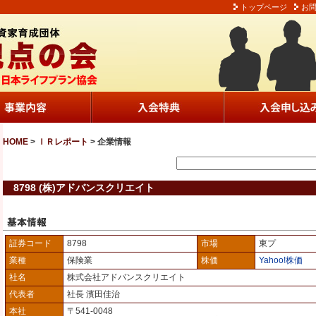
トップページ
お
HOME
>
ＩＲレポート
> 企業情報
8798 (株)アドバンスクリエイト
証券コード
8798
市場
東プ
業種
保険業
株価
Yahoo!株価
社名
株式会社アドバンスクリエイト
代表者
社長 濱田佳治
本社
〒541-0048