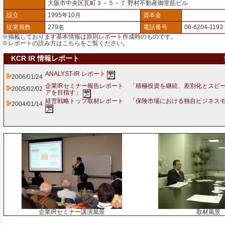
大阪市中央区瓦町３－５－７ 野村不動産御堂筋ビル
設立
1995年10月
資本金
従業員数
279名
電話番号
06-6204-1193
※掲載しております基本情報は原則レポート作成時のものです。
※レポートの読み方は
こちら
をご覧ください。
KCR IR 情報レポート
ANALYST-IR レポート
2006/01/24
企業IRセミナー報告レポート 「積極投資を継続、差別化とスピ
2005/02/02
アを目指す」
経営戦略トップ取材レポート 「保険市場における独自ビジネス
2004/01/14
企業IRセミナー講演風景
取材風景