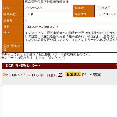
東京都千代田区神田練塀町６８
設立
2000年02月
資本金
120百万円
従業員数
166名
電話番号
03-3253-1600
決算月
3
ＨＰ
https://www.e-logit.com/
特徴
インターネット通販事業者への物流代行及び物流業務のコンサル
して設立。現在は通販利用者情報を強みに、物流代行、運営代行
ィングの品質改善や新しいフルフィルメントサービスの提供等を
競合･類似会
社
※掲載しております基本情報は原則レポート作成時のものです。
※レポートの読み方は
こちら
をご覧ください。
KCR IR 情報レポート
P1 ￥5500
2021/02/27
KCR-IPOレポート(最新)