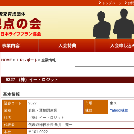
トップページ
お
HOME
>
ＩＲレポート
> 企業情報
9327 （株）イー・ロジット
証券コード
9327
市場
東ス
業種
倉庫・運輸関連業
株価
Yahoo!株価
社名
（株）イー・ロジット
代表者
代表取締役社長 角井 亮一
本社
〒101-0022