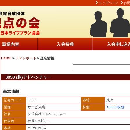
トップページ
お
HOME
>
ＩＲレポート
> 企業情報
6030 (株)アドベンチャー
証券コード
6030
市場
東グ
業種
サービス業
株価
Yahoo!株価
社名
株式会社アドベンチャー
代表者
社長 中村俊一
本社
〒150-6024