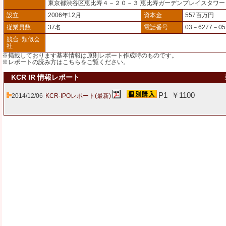
東京都渋谷区恵比寿４－２０－３ 恵比寿ガーデンプレイスタワ
設立
2006年12月
資本金
557百万円
従業員数
37名
電話番号
03－6277－05
競合･類似会
社
※掲載しております基本情報は原則レポート作成時のものです。
※レポートの読み方は
こちら
をご覧ください。
KCR IR 情報レポート
P1 ￥1100
2014/12/06
KCR-IPOレポート(最新)